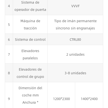
Sistema de
4
VVVF
operador de puerta
Máquina de
Tipo de imán permanente
5
tracción
síncrono sin engranajes
6
Sistema de control
CTRL80
Elevadores
7
2 unidades
paralelos
Elevadores de
8
3-8 unidades
control de grupo
Dimensión del
coche mm
9
1200*2300
1400*2400
Anchura *