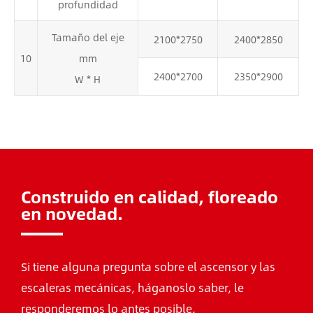
profundidad
Tamaño del eje
2100*2750
2400*2850
10
mm
2400*2700
2350*2900
W * H
Construido en calidad, floreado
en novedad.
Si tiene alguna pregunta sobre el ascensor y las
escaleras mecánicas, háganoslo saber, le
responderemos lo antes posible.