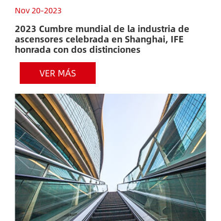
Nov 20-2023
N
2023 Cumbre mundial de la industria de
¡
ascensores celebrada en Shanghai, IFE
F
honrada con dos distinciones
I
u
VER MÁS